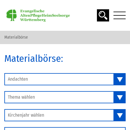
Materialbörse
DAS ALTER
Materialbörse:
SPIRITUALITÄT
SEELSORGE
Andachten
Thema wählen
MATERIAL FINDEN
Kirchenjahr wählen