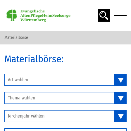
Materialbörse
DAS ALTER
Materialbörse:
SPIRITUALITÄT
SEELSORGE
Art wählen
Thema wählen
MATERIAL FINDEN
Kirchenjahr wählen